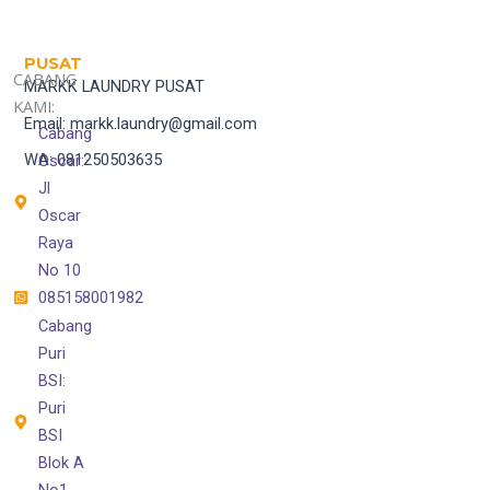
PUSAT
CABANG
MARKK LAUNDRY PUSAT
KAMI:
Email: markk.laundry@gmail.com
Cabang
WA: 081250503635
Oscar:
Jl
Oscar
Raya
No 10
085158001982
Cabang
Puri
BSI:
Puri
BSI
Blok A
No1,