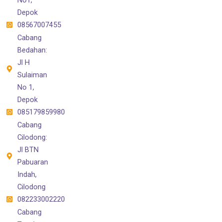
Depok
08567007455
Cabang
Bedahan:
Jl H
Sulaiman
No 1,
Depok
085179859980
Cabang
Cilodong:
Jl BTN
Pabuaran
Indah,
Cilodong
082233002220
Cabang